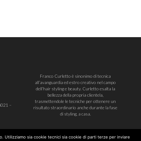
Franco Curletto è sinonimo di tecnica
all’avanguardia ed estro creativo nel campo
dell’hair styling e beauty. Curletto esalta la
bellezza della propria clientela,
trasmettendole le tecniche per ottenere un
8021
–
risultato straordinario anche durante la fase
di styling, a casa.
. Utilizziamo sia cookie tecnici sia cookie di parti terze per inviare