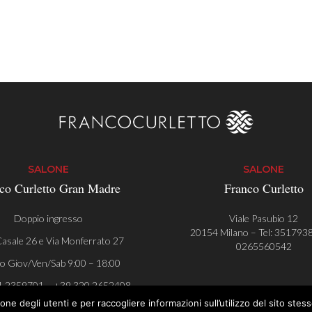
SALONE
SALONE
co Curletto Gran Madre
Franco Curletto
Doppio ingresso
Viale Pasubio 12
20154 Milano – Tel:
351793
asale 26 e Via Monferrato 27
0265560542
o Giov/Ven/Sab 9:00 – 18:00
1 2359701 – +39 320 2652408
ne degli utenti e per raccogliere informazioni sull’utilizzo del sito stesso