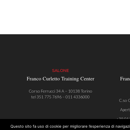
SALONE
Franco Curletto Training Center
Fran
Corso Ferrucci 34 A – 10138 Torino
tel
351 775 7696
–
011 4336000
C.so C
Apert
+39 01
Questo sito fa uso di cookie per migliorare l’esperienza di navigazio