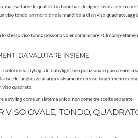
so, ma esaltarne le qualità. Un buon hair designer lavora per creare l
 un viso tondo, ammorbidire la mandibola di un viso quadrato, agg
n lo stesso viso tondo possono voler comunicare stili completament
EMENTI DA VALUTARE INSIEME
il colore e lo styling. Un babylight ben posizionato può creare la 
hiarisce le lunghezze allarga visivamente un viso lungo, mentre con
n viso quadrato.
re e styling come un sistema unico, non come tre scelte separate.
R VISO OVALE, TONDO, QUADRAT