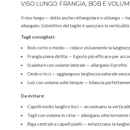
VISO LUNGO: FRANGIA, BOB E VOLUM
Il viso lungo — detto anche rettangolare o oblungo — ha
allungato. L’obiettivo del taglio è spezzare la verticalit
Tagli consigliati:
Bob corto o medio — riduce visivamente la lunghezz
Frangia piena diritta — il gesto più efficace per acco
Scalature con volume laterale — allargano il profilo
Onde e ricci — aggiungono larghezza naturale senza 
Lob con volume sulle tempie — bilancia perfettamen
Da evitare:
Capelli molto lunghi e lisci — accentuano la verticali
Tagli con volume in cima — allungano ulteriormente i
Riga centrale e capelli piatti — enfatizzano la lungh