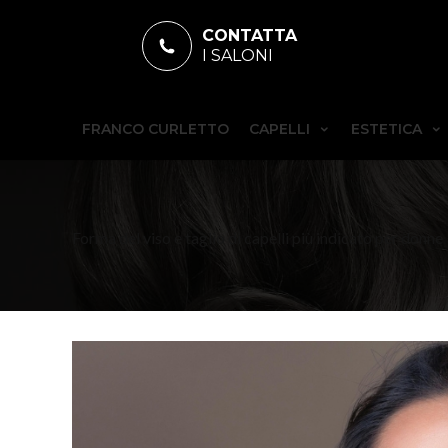
CONTATTA
I SALONI
FRANCO CURLETTO
CAPELLI
ESTETICA
Forma del viso e taglio di capelli più indicato per donne