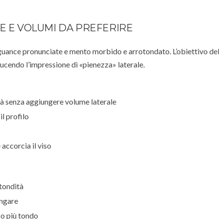
E E VOLUMI DA PREFERIRE
 guance pronunciate e mento morbido e arrotondato. L’obiettivo del
iducendo l’impressione di «pienezza» laterale.
ità senza aggiungere volume laterale
l profilo
 accorcia il viso
tondità
ungare
so più tondo