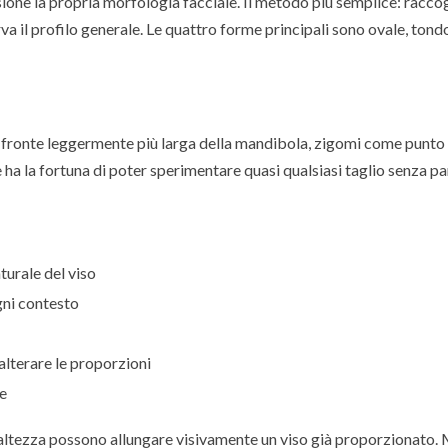
cisione la propria morfologia facciale. Il metodo più semplice: raccogl
rva il profilo generale. Le quattro forme principali sono ovale, tond
: fronte leggermente più larga della mandibola, zigomi come punto 
a la fortuna di poter sperimentare quasi qualsiasi taglio senza pa
turale del viso
gni contesto
lterare le proporzioni
e
 altezza possono allungare visivamente un viso già proporzionato.