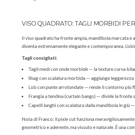
VISO QUADRATO: TAGLI MORBIDI PER
Il viso quadrato ha fronte ampia, mandibola marcata e an
diventa estremamente elegante e contemporanea. L’obie
Tagli consigliati:
Tagli medi con onde morbide — la texture curva bilanc
Shag con scalatura morbida — aggiunge leggerezza
Lob con punte arrotondate — rende il contorno più f
Frangia a tendina (curtain bangs) — divide la front
Capelli lunghi con scalatura dalla mandibola in giù —
Nota di Franco: il pixie cut funziona meravigliosament
geometrico e aderente, ma vissuto e naturale. È una com