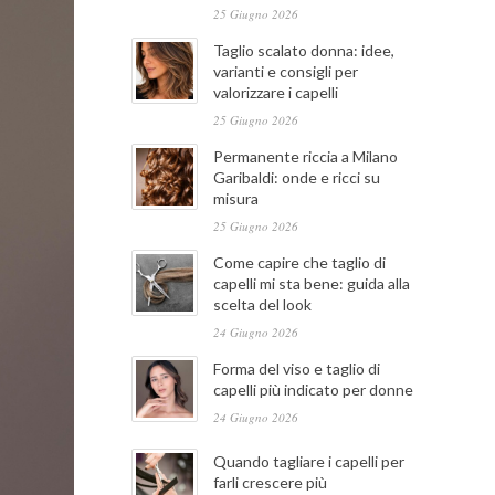
25 Giugno 2026
Taglio scalato donna: idee,
varianti e consigli per
valorizzare i capelli
25 Giugno 2026
Permanente riccia a Milano
Garibaldi: onde e ricci su
misura
25 Giugno 2026
Come capire che taglio di
capelli mi sta bene: guida alla
scelta del look
24 Giugno 2026
Forma del viso e taglio di
capelli più indicato per donne
24 Giugno 2026
Quando tagliare i capelli per
farli crescere più