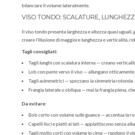
bilanciare il volume lateralmente.
VISO TONDO: SCALATURE, LUNGHEZZ
Il viso tondo presenta larghezza e altezza quasi uguali,
creare l’illusione di maggiore lunghezza e verticalità, r
Tagli consigliati:
Tagli lunghi con scalatura interna — creano vertical
Lob con punte verso il viso — allungano otticamente i
Tagli asimmetrici — spezzano la simmetria rotonda
Frangia laterale o obliqua — mai la frangia piena, che
Da evitare:
Bob corto con volume sulle guance — accentua la ro
Capelli lisci e piatti ai lati — appiattiscono senza all
Tagli molto corti con volume in cima — rendono il vi