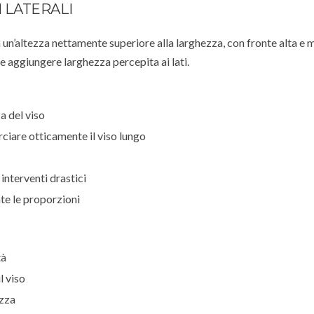
I LATERALI
 un’altezza nettamente superiore alla larghezza, con fronte alta e
à e aggiungere larghezza percepita ai lati.
a del viso
rciare otticamente il viso lungo
interventi drastici
te le proporzioni
tà
l viso
ezza