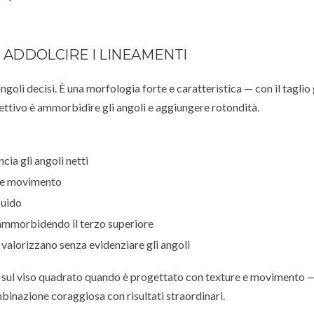
 ADDOLCIRE I LINEAMENTI
goli decisi. È una morfologia forte e caratteristica — con il taglio
ttivo è ammorbidire gli angoli e aggiungere rotondità.
ia gli angoli netti
 e movimento
luido
e ammorbidendo il terzo superiore
 valorizzano senza evidenziare gli angoli
e sul viso quadrato quando è progettato con texture e movimento 
binazione coraggiosa con risultati straordinari.