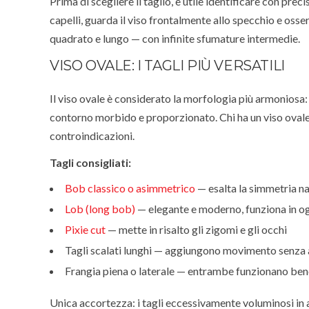
Prima di scegliere il taglio, è utile identificare con pre
capelli, guarda il viso frontalmente allo specchio e osse
quadrato e lungo — con infinite sfumature intermedie.
VISO OVALE: I TAGLI PIÙ VERSATILI
Il viso ovale è considerato la morfologia più armoniosa
contorno morbido e proporzionato. Chi ha un viso ovale h
controindicazioni.
Tagli consigliati:
Bob classico o asimmetrico
— esalta la simmetria na
Lob (long bob)
— elegante e moderno, funziona in o
Pixie cut
— mette in risalto gli zigomi e gli occhi
Tagli scalati lunghi — aggiungono movimento senza a
Frangia piena o laterale — entrambe funzionano ben
Unica accortezza: i tagli eccessivamente voluminosi in