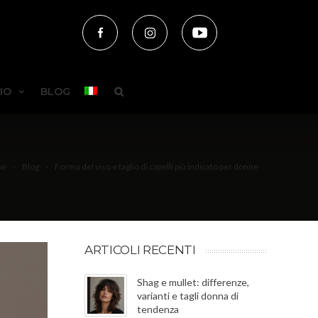
IO
BLOG
me
Blog
Forma del viso e taglio di capelli più indicato per donne
ARTICOLI RECENTI
Shag e mullet: differenze,
varianti e tagli donna di
tendenza