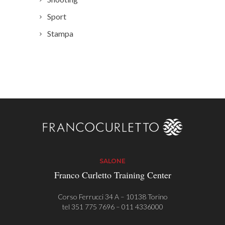
Sport
Stampa
SALONE
Franco Curletto Training Center
Corso Ferrucci 34 A – 10138 Torino
tel
351 775 7696
–
011 4336000