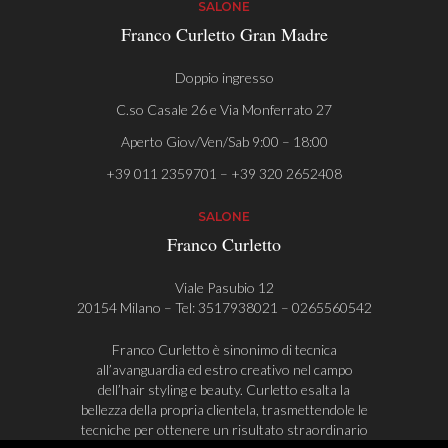
SALONE
Franco Curletto Gran Madre
Doppio ingresso
C.so Casale 26 e Via Monferrato 27
Aperto Giov/Ven/Sab 9:00 – 18:00
+39 011 2359701 – +39 320 2652408
SALONE
Franco Curletto
Viale Pasubio 12
20154 Milano – Tel:
3517938021
–
0265560542
Franco Curletto è sinonimo di tecnica
all’avanguardia ed estro creativo nel campo
dell’hair styling e beauty. Curletto esalta la
bellezza della propria clientela, trasmettendole le
tecniche per ottenere un risultato straordinario