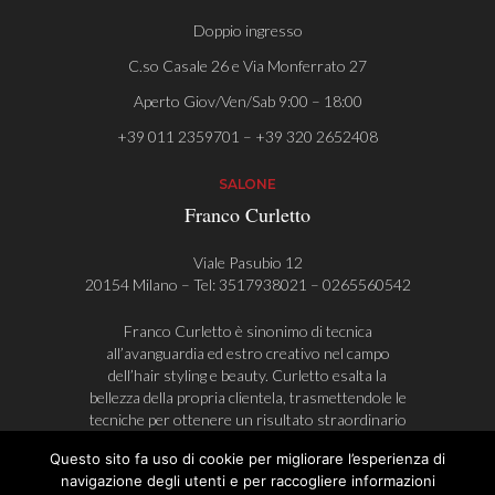
Doppio ingresso
C.so Casale 26 e Via Monferrato 27
Aperto Giov/Ven/Sab 9:00 – 18:00
+39 011 2359701 – +39 320 2652408
SALONE
Franco Curletto
Viale Pasubio 12
20154 Milano – Tel:
3517938021
–
0265560542
Franco Curletto è sinonimo di tecnica
all’avanguardia ed estro creativo nel campo
dell’hair styling e beauty. Curletto esalta la
bellezza della propria clientela, trasmettendole le
tecniche per ottenere un risultato straordinario
anche durante la fase di styling, a casa.
Questo sito fa uso di cookie per migliorare l’esperienza di
navigazione degli utenti e per raccogliere informazioni