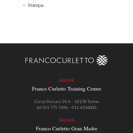
Stampa
SALONE
Franco Curletto Training Center
Corso Ferrucci 34 A – 10138 Torino
tel
351 775 7696
–
011 4336000
SALONE
Franco Curletto Gran Madre