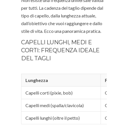
Non esiste una frequenza universale valida
per tutti. La cadenza del taglio dipende dal
tipo di capello, dalla lunghezza attuale,
dall’obiettivo che vuoi raggiungere e dallo
stile di vita. Ecco una panoramica pratica.
CAPELLI LUNGHI, MEDI E
CORTI: FREQUENZA IDEALE
DEL TAGLI
Lunghezza
Frequenza 
Capelli corti (pixie, bob)
Ogni 4–6 s
Capelli medi (spalla/clavicola)
Ogni 8–10 
Capelli lunghi (oltre il petto)
Ogni 10–14