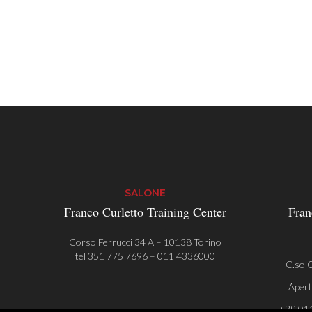
SALONE
Franco Curletto Training Center
Fran
Corso Ferrucci 34 A – 10138 Torino
tel
351 775 7696
–
011 4336000
C.so C
Apert
+39 01