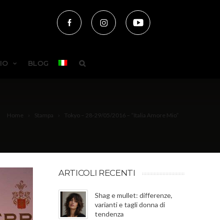
IO
BLOG
Home
Stampa
Tokyo – 28-29/05/2016 – “Italia Amore Mio”
ARTICOLI RECENTI
Shag e mullet: differenze,
varianti e tagli donna di
tendenza