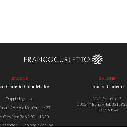
SALONE
SALONE
co Curletto Gran Madre
Franco Curletto
Doppio ingresso
Viale Pasubio 12
20154 Milano – Tel:
351793
asale 26 e Via Monferrato 27
0265560542
o Giov/Ven/Sab 9:00 – 18:00
1 2359701 – +39 320 2652408