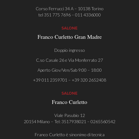
Corso Ferrucci 34 A – 10138 Torino
tel
351 775 7696
–
011 4336000
SALONE
Franco Curletto Gran Madre
Doppio ingresso
C.so Casale 26 e Via Monferrato 27
Aperto Giov/Ven/Sab 9:00 – 18:00
+39 011 2359701 – +39 320 2652408
SALONE
Franco Curletto
Viale Pasubio 12
20154 Milano – Tel:
3517938021
–
0265560542
Franco Curletto è sinonimo di tecnica