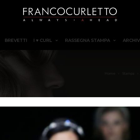
BREVETTI
I ♥ CURL
RASSEGNA STAMPA
ARCHIV
Home
Stampa