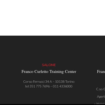
SALONE
Franco Curletto Training Center
Fran
Corso Ferrucci 34 A – 10138 Torino
tel
351 775 7696
–
011 4336000
C.so C
Apert
+39 01