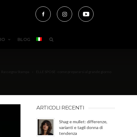
IO
BLOG
Rassegna Stampa
ELLE SPOSE -come prepararsi al grande giorno
ARTICOLI RECENTI
Shag e mullet: differenze,
varianti e tagli donna di
tendenza