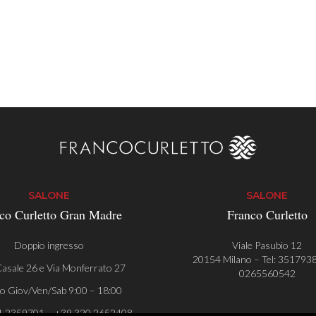
SALONE
SALONE
co Curletto Gran Madre
Franco Curletto
Doppio ingresso
Viale Pasubio 12
20154 Milano – Tel:
351793
asale 26 e Via Monferrato 27
0265560542
o Giov/Ven/Sab 9:00 – 18:00
1 2359701 – +39 320 2652408