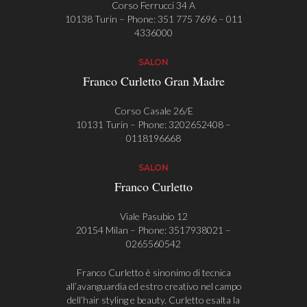
Corso Ferrucci 34 A
10138 Turin – Phone:
351 775 7696
–
011
4336000
SALON
Franco Curletto Gran Madre
Corso Casale 26/E
10131 Turin – Phone:
3202652408
–
0118196668
SALON
Franco Curletto
Viale Pasubio 12
20154 Milan – Phone:
3517938021
–
0265560542
Franco Curletto è sinonimo di tecnica
all’avanguardia ed estro creativo nel campo
dell’hair styling e beauty. Curletto esalta la