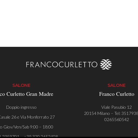
SALONE
SALONE
co Curletto Gran Madre
Franco Curletto
Doppio ingresso
Viale Pasubio 12
20154 Milano – Tel:
351793
asale 26 e Via Monferrato 27
0265560542
o Giov/Ven/Sab 9:00 – 18:00
1 2359701 – +39 320 2652408