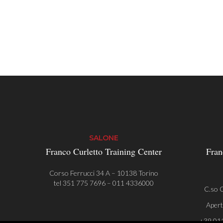
SALONE
Franco Curletto Training Center
Fran
Corso Ferrucci 34 A – 10138 Torino
tel
351 775 7696
–
011 4336000
C.so C
Apert
+39 01