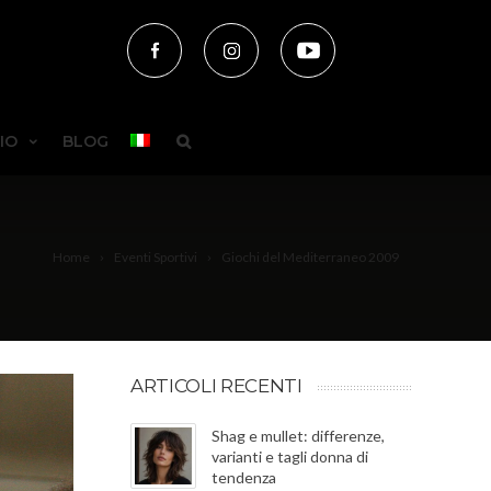
IO
BLOG
Home
Eventi Sportivi
Giochi del Mediterraneo 2009
ARTICOLI RECENTI
Shag e mullet: differenze,
varianti e tagli donna di
tendenza