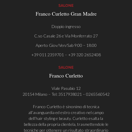
SALONE
Franco Curletto Gran Madre
Doppio ingresso
C.so Casale 26 e Via Monferrato 27
Aperto Giov/Ven/Sab 9:00 – 18:00
+39 011 2359701 – +39 320 2652408
SALONE
Franco Curletto
Viale Pasubio 12
20154 Milano – Tel:
3517938021
–
0265560542
Franco Curletto è sinonimo di tecnica
all’avanguardia ed estro creativo nel campo
dell’hair styling e beauty. Curletto esalta la
bellezza della propria clientela, trasmettendole le
tecniche per ottenere un risultato straordinario