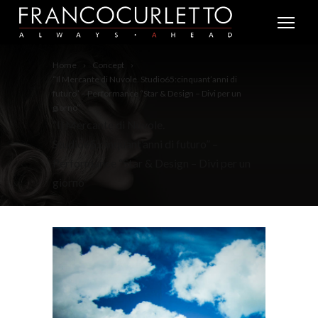
Home
Concept
“Il Mercante di Nuvole. Studio65:cinquant’anni di
futuro” – Performance “Star & Design – Divi per un
giorno”
“Il Mercante di Nuvole.
Studio65:cinquant’anni di futuro” –
Performance “Star & Design – Divi per un
giorno”