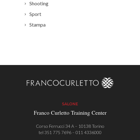
Shooting
Sport
Stampa
SALONE
Franco Curletto Training Center
Corso Ferrucci 34 A – 10138 Torino
tel
351 775 7696
–
011 4336000