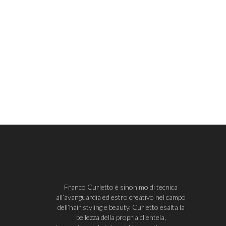
Franco Curletto è sinonimo di tecnica
all’avanguardia ed estro creativo nel campo
dell’hair styling e beauty. Curletto esalta la
bellezza della propria clientela,