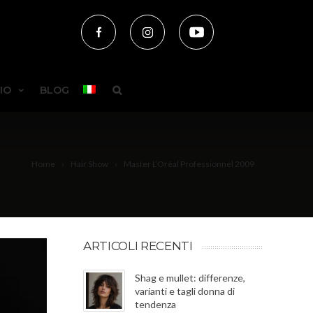
IO
BLOG
Home
Hair Show
Master L’Oréal Professionnel 2009
ARTICOLI RECENTI
Shag e mullet: differenze,
varianti e tagli donna di
tendenza