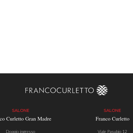
SALONE
SALONE
co Curletto Gran Madre
Franco Curletto
Doppio ingresso
Viale Pasubio 12