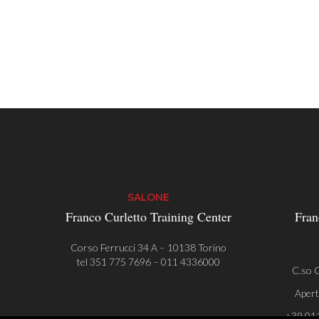
SALONE
Franco Curletto Training Center
Fran
Corso Ferrucci 34 A – 10138 Torino
tel
351 775 7696
–
011 4336000
C.so C
Apert
+39 01