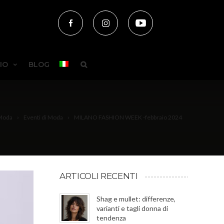
IO
BLOG
Moda
Eventi di Moda
MILANO FASHION WEEK -febbraio 2024
ARTICOLI RECENTI
Shag e mullet: differenze,
varianti e tagli donna di
tendenza