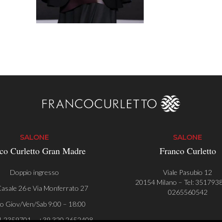
SALONE
SALONE
co Curletto Gran Madre
Franco Curletto
Doppio ingresso
Viale Pasubio 12
20154 Milano – Tel:
351793
asale 26 e Via Monferrato 27
0265560542
o Giov/Ven/Sab 9:00 – 18:00
1 2359701 – +39 320 2652408