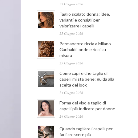
25 Giugno 2026
Taglio scalato donna: idee,
varianti e consigli per
valorizzare i capelli
25 Giugno 2026
Permanente riccia a Milano
Garibaldi: onde e ricci su
misura
25 Giugno 2026
Come capire che taglio di
capelli mi sta bene: guida alla
scelta del look
24 Giugno 2026
Forma del viso e taglio di
capelli più indicato per donne
24 Giugno 2026
Quando tagliare i capelli per
farli crescere più