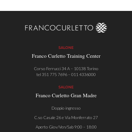
SALONE
Franco Curletto Training Center
Corso Ferrucci 34 A – 10138 Torino
tel
351 775 7696
–
011 4336000
SALONE
Franco Curletto Gran Madre
Doppio ingresso
C.so Casale 26 e Via Monferrato 27
Aperto Giov/Ven/Sab 9:00 – 18:00