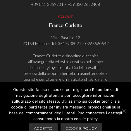
+39 011 2359701 – +39 320 2652408
SALONE
Franco Curletto
Viale Pasubio 12
20154 Milano – Tel:
3517938021
–
0265560542
Franco Curletto è sinonimo di tecnica
all’avanguardia ed estro creativo nel campo
dell’hair styling e beauty. Curletto esalta la
bellezza della propria clientela, trasmettendole le
tecniche per ottenere un risultato straordinario
anche durante la fase di styling, a casa.
Questo sito fa uso di cookie per migliorare l’esperienza di
navigazione degli utenti e per raccogliere informazioni
sull’utilizzo del sito stesso. Utilizziamo sia cookie tecnici sia
cookie di parti terze per inviare messaggi promozionali sulla
© Franco Curletto | AlwaysAHead
base dei comportamenti degli utenti. Può conoscere i dettagli
Privacy Policy
Cookie Policy
P.I. 08632090018
consultando la nostra cookie policy
ACCETTO
COOKIE POLICY