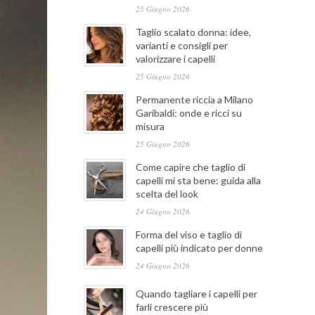
25 Giugno 2026
Taglio scalato donna: idee,
varianti e consigli per
valorizzare i capelli
25 Giugno 2026
Permanente riccia a Milano
Garibaldi: onde e ricci su
misura
25 Giugno 2026
Come capire che taglio di
capelli mi sta bene: guida alla
scelta del look
24 Giugno 2026
Forma del viso e taglio di
capelli più indicato per donne
24 Giugno 2026
Quando tagliare i capelli per
farli crescere più