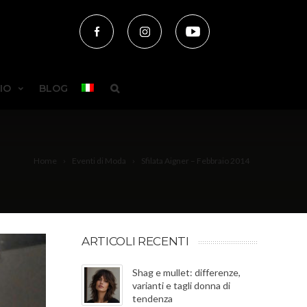
IO
BLOG
Home
Eventi di Moda
Sfilata Aigner – Febbraio 2014
ARTICOLI RECENTI
Shag e mullet: differenze,
varianti e tagli donna di
tendenza