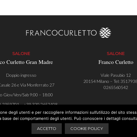
SALONE
SALONE
co Curletto Gran Madre
Franco Curletto
Doppio ingresso
Viale Pasubio 12
20154 Milano – Tel:
351793
asale 26 e Via Monferrato 27
0265560542
o Giov/Ven/Sab 9:00 – 18:00
1 2359701 – +39 320 2652408
ne degli utenti e per raccogliere informazioni sull’utilizzo del sito stesso
a base dei comportamenti degli utenti. Può conoscere i dettagli consulta
ACCETTO
COOKIE POLICY
P.I. 08632090018
Privacy Policy
Cookie Policy