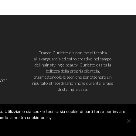
Franco Curletto è sinonimo di tecnica
all’avanguardia ed estro creativo nel campo
dell’hair styling e beauty. Curletto esalta la
bellezza della propria clientela,
trasmettendole le tecniche per ottenere un
8021
–
risultato straordinario anche durante la fase
di styling, a casa.
. Utilizziamo sia cookie tecnici sia cookie di parti terze per inviare
ndo la nostra cookie policy