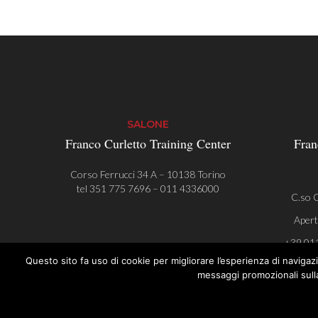
SALONE
Franco Curletto Training Center
Fran
Corso Ferrucci 34 A – 10138 Torino
tel
351 775 7696
–
011 4336000
C.so C
Apert
+39 01
Questo sito fa uso di cookie per migliorare l’esperienza di navigazio
messaggi promozionali sull
© Franco Curletto | AlwaysAHead