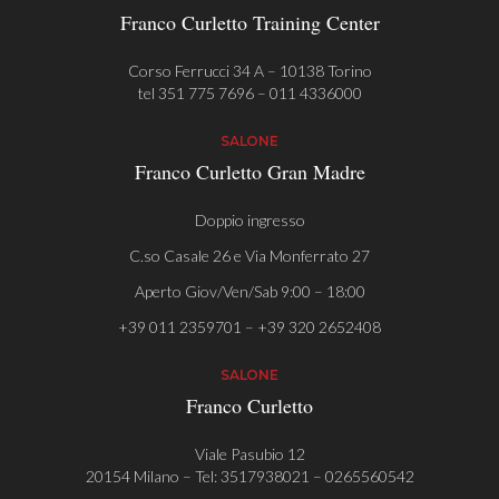
Franco Curletto Training Center
Corso Ferrucci 34 A – 10138 Torino
tel
351 775 7696
–
011 4336000
SALONE
Franco Curletto Gran Madre
Doppio ingresso
C.so Casale 26 e Via Monferrato 27
Aperto Giov/Ven/Sab 9:00 – 18:00
+39 011 2359701 – +39 320 2652408
SALONE
Franco Curletto
Viale Pasubio 12
20154 Milano – Tel:
3517938021
–
0265560542