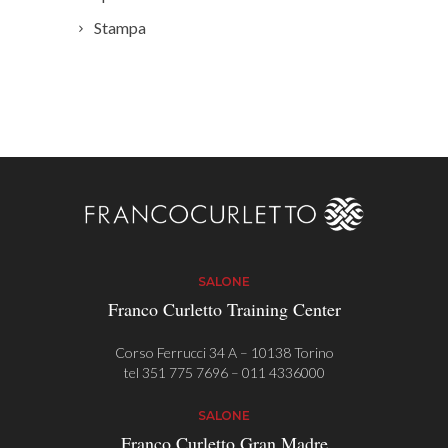
Stampa
SALONE
Franco Curletto Training Center
Corso Ferrucci 34 A – 10138 Torino
tel
351 775 7696
–
011 4336000
SALONE
Franco Curletto Gran Madre