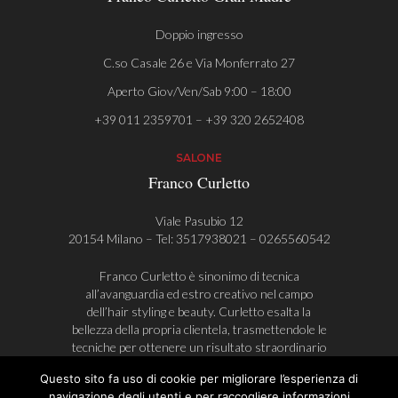
Doppio ingresso
C.so Casale 26 e Via Monferrato 27
Aperto Giov/Ven/Sab 9:00 – 18:00
+39 011 2359701 – +39 320 2652408
SALONE
Franco Curletto
Viale Pasubio 12
20154 Milano – Tel:
3517938021
–
0265560542
Franco Curletto è sinonimo di tecnica
all’avanguardia ed estro creativo nel campo
dell’hair styling e beauty. Curletto esalta la
bellezza della propria clientela, trasmettendole le
tecniche per ottenere un risultato straordinario
anche durante la fase di styling, a casa.
Questo sito fa uso di cookie per migliorare l’esperienza di
navigazione degli utenti e per raccogliere informazioni