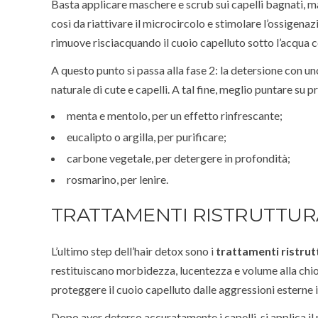
Basta applicare maschere e scrub sui capelli bagnati, ma
così da riattivare il microcircolo e stimolare l’ossigenazi
rimuove risciacquando il cuoio capelluto sotto l’acqua c
A questo punto si passa alla fase 2: la detersione con un
naturale di cute e capelli. A tal fine, meglio puntare su p
menta e mentolo, per un effetto rinfrescante;
eucalipto o argilla, per purificare;
carbone vegetale, per detergere in profondità;
rosmarino, per lenire.
TRATTAMENTI RISTRUTTURA
L’ultimo step dell’hair detox sono i
trattamenti ristrutt
restituiscano morbidezza, lucentezza e volume alla chio
proteggere il cuoio capelluto dalle aggressioni esterne 
Dopo aver deterso accuratamente i capelli, si applica il p