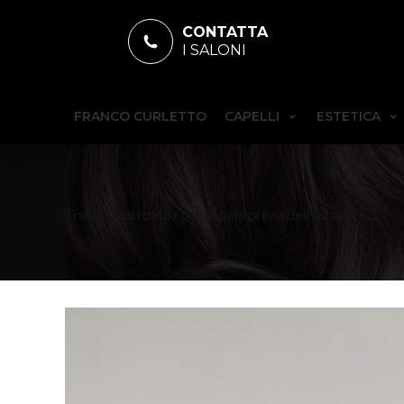
CONTATTA
I SALONI
FRANCO CURLETTO
CAPELLI
ESTETICA
Trattamenti detox per capelli prima dell’estate