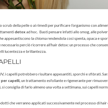
 scrub della pelle o ai rimedi per purificare l’organismo con aliment
attamenti
detox
ad hoc. Basti pensare infatti allo smog, alle polver
ti che appesantiscono la chioma rendendola così spenta, opaca e spor
, è necessario perciò ricorrere all’hair detox: un processo che consen
elli lucentezza e brillantezza.
APELLI
UV, i capelli potrebbero risultare appesantiti, sporchi e sfibrati. Sa
 per capelli,
un trattamento esfoliante e rigenerante per rimuover
, si consiglia di farlo almeno una volta a settimana, sui capelli norm
prodotti che verranno applicati successivamente nel processo di hair