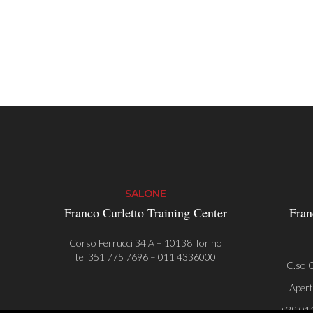
SALONE
Franco Curletto Training Center
Fran
Corso Ferrucci 34 A – 10138 Torino
tel
351 775 7696
–
011 4336000
C.so C
Apert
+39 01