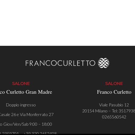
SALONE
SALONE
co Curletto Gran Madre
Franco Curletto
Doppio ingresso
Viale Pasubio 12
20154 Milano – Tel:
351793
asale 26 e Via Monferrato 27
0265560542
o Giov/Ven/Sab 9:00 – 18:00
1 2359701 – +39 320 2652408