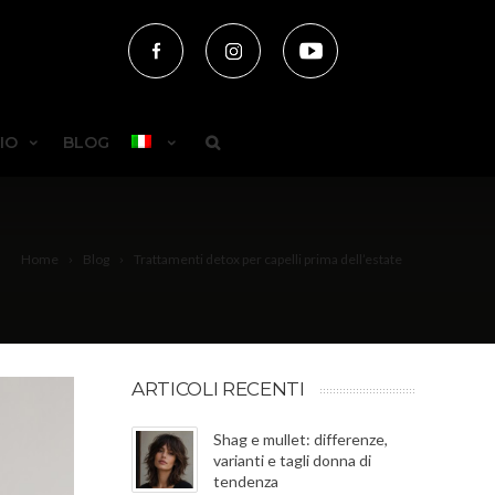
IO
BLOG
Home
Blog
Trattamenti detox per capelli prima dell’estate
ARTICOLI RECENTI
Shag e mullet: differenze,
varianti e tagli donna di
tendenza