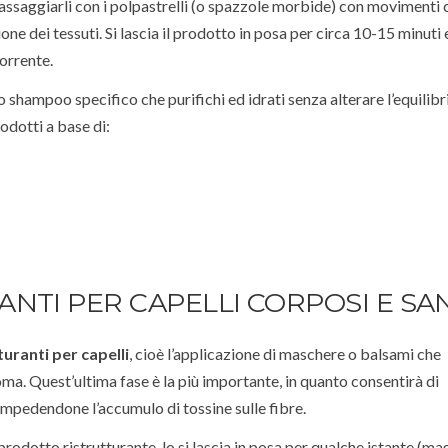
ssaggiarli con i polpastrelli (o spazzole morbide) con movimenti c
one dei tessuti. Si lascia il prodotto in posa per circa 10-15 minuti e
orrente.
o shampoo specifico che purifichi ed idrati senza alterare l’equilibr
rodotti a base di:
NTI PER CAPELLI CORPOSI E SAN
uranti per capelli
, cioè l’applicazione di maschere o balsami che
ma. Quest’ultima fase è la più importante, in quanto consentirà di
impedendone l’accumulo di tossine sulle fibre.
rodotto ristrutturante, lo si lascia in posa per qualche istante (mag