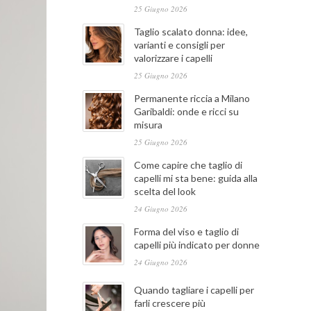
25 Giugno 2026
Taglio scalato donna: idee,
varianti e consigli per
valorizzare i capelli
25 Giugno 2026
Permanente riccia a Milano
Garibaldi: onde e ricci su
misura
25 Giugno 2026
Come capire che taglio di
capelli mi sta bene: guida alla
scelta del look
24 Giugno 2026
Forma del viso e taglio di
capelli più indicato per donne
24 Giugno 2026
Quando tagliare i capelli per
farli crescere più