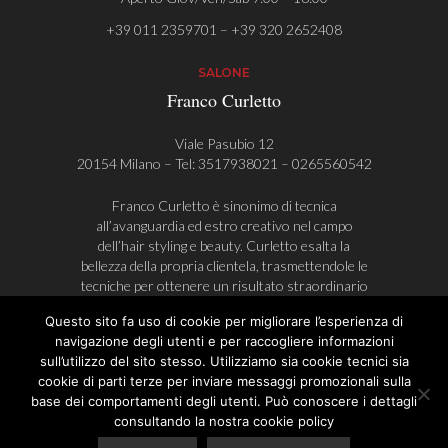
+39 011 2359701 – +39 320 2652408
SALONE
Franco Curletto
Viale Pasubio 12
20154 Milano – Tel:
3517938021
–
0265560542
Franco Curletto è sinonimo di tecnica
all’avanguardia ed estro creativo nel campo
dell’hair styling e beauty. Curletto esalta la
bellezza della propria clientela, trasmettendole le
tecniche per ottenere un risultato straordinario
anche durante la fase di styling, a casa.
Questo sito fa uso di cookie per migliorare l’esperienza di
navigazione degli utenti e per raccogliere informazioni
sull’utilizzo del sito stesso. Utilizziamo sia cookie tecnici sia
cookie di parti terze per inviare messaggi promozionali sulla
© Franco Curletto | AlwaysAHead
base dei comportamenti degli utenti. Può conoscere i dettagli
Privacy Policy
Cookie Policy
P.I. 08632090018
consultando la nostra cookie policy