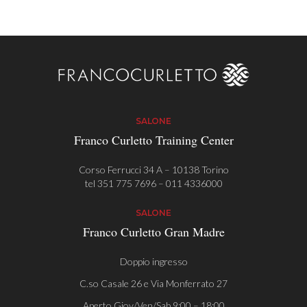
SALONE
Franco Curletto Training Center
Corso Ferrucci 34 A – 10138 Torino
tel
351 775 7696
–
011 4336000
SALONE
Franco Curletto Gran Madre
Doppio ingresso
C.so Casale 26 e Via Monferrato 27
Aperto Giov/Ven/Sab 9:00 – 18:00