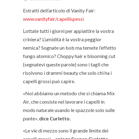
Estratti dell’articolo di Vanity Fair:
www.vanityfair/capellispessi
Lottate tutti i giorni per appiattire la vostra
criniera? L’umidità è la vostra peggior
nemica? Sognate un bob ma temete l’effetto
fungo atomico? Choppy hair e blooming cut
(segnatevi queste parole) sono i tagli che
risolvono i drammi beauty che solo chi ha i
capelli grossi può capire.
«Noi abbiamo un metodo che si chiama
Mix
Air
, che consiste nel lavorare i capelli in
modo naturale usando le spazzole solo sulle
punte»,
dice Curletto.
«Le vie di mezzo sono il grande limite dei
capelli grossi –
spiega Franco Curletto
–