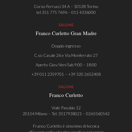
Corso Ferrucci 34 A – 10138 Torino
tel
351 775 7696
–
011 4336000
SALONE
Franco Curletto Gran Madre
Doppio ingresso
C.so Casale 26 e Via Monferrato 27
Aperto Giov/Ven/Sab 9:00 – 18:00
+39 011 2359701 – +39 320 2652408
SALONE
Franco Curletto
Viale Pasubio 12
20154 Milano – Tel:
3517938021
–
0265560542
Franco Curletto è sinonimo di tecnica
all’avanguardia ed estro creativo nel campo