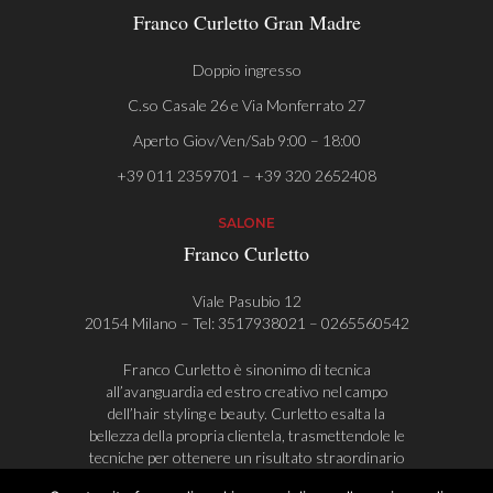
Franco Curletto Gran Madre
Doppio ingresso
C.so Casale 26 e Via Monferrato 27
Aperto Giov/Ven/Sab 9:00 – 18:00
+39 011 2359701 – +39 320 2652408
SALONE
Franco Curletto
Viale Pasubio 12
20154 Milano – Tel:
3517938021
–
0265560542
Franco Curletto è sinonimo di tecnica
all’avanguardia ed estro creativo nel campo
dell’hair styling e beauty. Curletto esalta la
bellezza della propria clientela, trasmettendole le
tecniche per ottenere un risultato straordinario
anche durante la fase di styling, a casa.